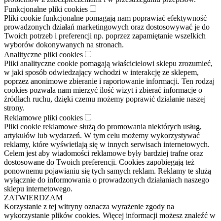
Funkcjonalne pliki cookies
Pliki cookie funkcjonalne pomagają nam poprawiać efektywność
prowadzonych działań marketingowych oraz dostosowywać je do
Twoich potrzeb i preferencji np. poprzez zapamiętanie wszelkich
wyborów dokonywanych na stronach.
Analityczne pliki cookies
Pliki analityczne cookie pomagają właścicielowi sklepu zrozumieć,
w jaki sposób odwiedzający wchodzi w interakcję ze sklepem,
poprzez anonimowe zbieranie i raportowanie informacji. Ten rodzaj
cookies pozwala nam mierzyć ilość wizyt i zbierać informacje o
źródłach ruchu, dzięki czemu możemy poprawić działanie naszej
strony.
Reklamowe pliki cookies
Pliki cookie reklamowe służą do promowania niektórych usług,
artykułów lub wydarzeń. W tym celu możemy wykorzystywać
reklamy, które wyświetlają się w innych serwisach internetowych.
Celem jest aby wiadomości reklamowe były bardziej trafne oraz
dostosowane do Twoich preferencji. Cookies zapobiegają też
ponownemu pojawianiu się tych samych reklam. Reklamy te służą
wyłącznie do informowania o prowadzonych działaniach naszego
sklepu internetowego.
ZATWIERDZAM
Korzystanie z tej witryny oznacza wyrażenie zgody na
wykorzystanie plików cookies. Więcej informacji możesz znaleźć w