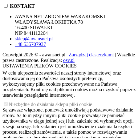
KONTAKT
AWANS.NET ZBIGNIEW WARAKOMSKI
WŁADYSŁAWA ŁOKIETKA 78
16-400 SUWAŁKI
NIP 8441112264
sklep@awansnet.pl
+48 535707937
Copyright 2026 © - awansnet.pl |
Zarządzaj ciasteczkami
| Wszelkie
prawa zastrzeżone. Realizacja:
osv.pl
USTAWIENIA PLIKÓW COOKIES
W celu ulepszenia zawartości naszej strony internetowej oraz
dostosowania jej do Państwa osobistych preferencji,
wykorzystujemy pliki cookies przechowywane na Państwa
urządzeniach. Kontrolę nad plikami cookies można uzyskać poprzez
ustawienia przeglądarki internetowej.
Niezbędne do działania sklepu pliki cookie
Są zawsze włączone, ponieważ umożliwiają podstawowe działanie
strony. Są to między innymi pliki cookie pozwalające pamiętać
użytkownika w ciągu jednej sesji lub, zależnie od wybranych opcji,
z sesji na sesję. Ich zadaniem jest umożliwienie działania koszyka i
procesu realizacji zamówienia, a także pomoc w rozwiązywaniu
problemów z zabezpieczeniami i w przestrzeganiu przepisów.