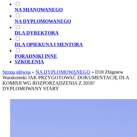
NA MIANOWANEGO
NA DYPLOMOWANEGO
DLA DYREKTORA
DLA OPIEKUNA I MENTORA
PORADNIKI INNE
SZKOLENIA
Strona główna
»
NA DYPLOMOWANEGO
»
D18 Zbigniew
Warakomski JAK PRZYGOTOWAĆ DOKUMENTACJĘ DLA
KOMISJI WG ROZPORZĄDZENIA Z 2018?
DYPLOMOWANY STARY