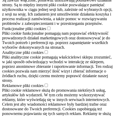
Są zawsze włączone, ponieważ umożliwiają podstawowe działanie
strony. Są to między innymi pliki cookie pozwalające pamiętać
użytkownika w ciągu jednej sesji lub, zależnie od wybranych opcji,
z sesji na sesję. Ich zadaniem jest umożliwienie działania koszyka i
procesu realizacji zamówienia, a także pomoc w rozwiązywaniu
problemów z zabezpieczeniami i w przestrzeganiu przepisów.
Funkcjonalne pliki cookies
Pliki cookie funkcjonalne pomagają nam poprawiać efektywność
prowadzonych działań marketingowych oraz dostosowywać je do
Twoich potrzeb i preferencji np. poprzez zapamiętanie wszelkich
wyborów dokonywanych na stronach.
Analityczne pliki cookies
Pliki analityczne cookie pomagają właścicielowi sklepu zrozumieć,
w jaki sposób odwiedzający wchodzi w interakcję ze sklepem,
poprzez anonimowe zbieranie i raportowanie informacji. Ten rodzaj
cookies pozwala nam mierzyć ilość wizyt i zbierać informacje o
źródłach ruchu, dzięki czemu możemy poprawić działanie naszej
strony.
Reklamowe pliki cookies
Pliki cookie reklamowe służą do promowania niektórych usług,
artykułów lub wydarzeń. W tym celu możemy wykorzystywać
reklamy, które wyświetlają się w innych serwisach internetowych.
Celem jest aby wiadomości reklamowe były bardziej trafne oraz
dostosowane do Twoich preferencji. Cookies zapobiegają też
ponownemu pojawianiu się tych samych reklam. Reklamy te służą