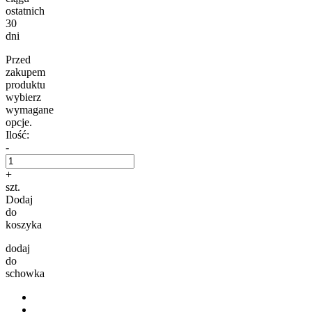
ostatnich
30
dni
Przed
zakupem
produktu
wybierz
wymagane
opcje.
Ilość:
-
+
szt.
Dodaj
do
koszyka
dodaj
do
schowka